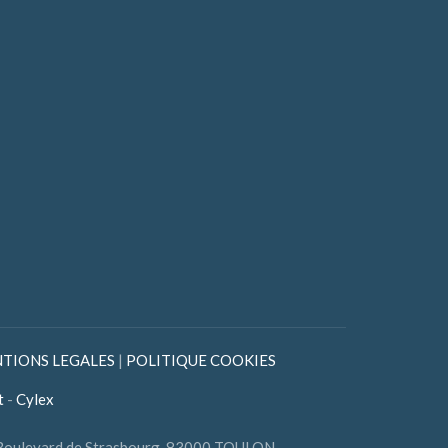
TIONS LEGALES
|
POLITIQUE COOKIES
t
-
Cylex
 Boulevard de Strasbourg, 83000 TOULON