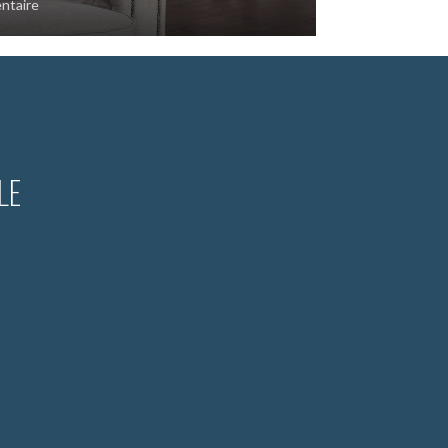
entaire
LE