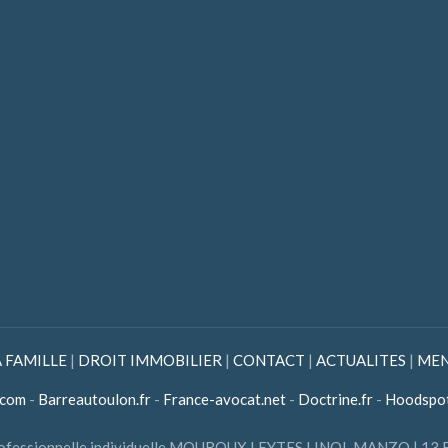
A FAMILLE
|
DROIT IMMOBILIER
|
CONTACT
|
ACTUALITES
|
MEN
.com
-
Barreautoulon.fr
-
France-avocat.net
-
Doctrine.fr
-
Hoodspo
é professionnelle individuelle MOUROUX LEYTES LINOL MANZO | 13