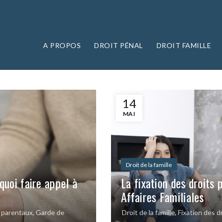
A PROPOS
DROIT PÉNAL
DROIT FAMILLE
14
MAI
Droit de la famille
quoi faire appel à
La fixation des droits
Affaires Familiales
s parentaux
,
Garde de
Droit de la famille
,
Fixation des d