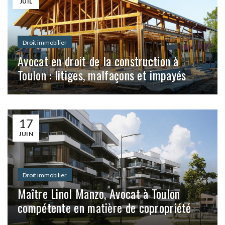
JUIL
Droit immobilier
Avocat en droit de la construction à
Toulon : litiges, malfaçons et impayés
17
JUIN
Droit immobilier
Maître Linol Manzo, Avocat à Toulon
compétente en matière de copropriété