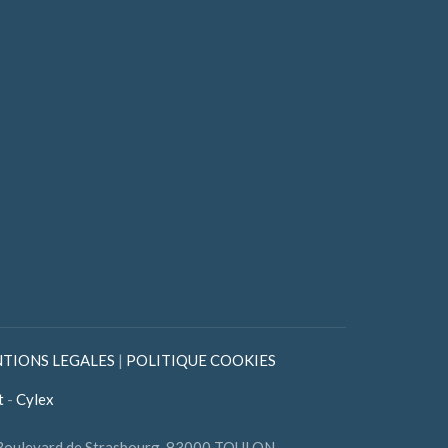
TIONS LEGALES
|
POLITIQUE COOKIES
t
-
Cylex
 Boulevard de Strasbourg, 83000 TOULON