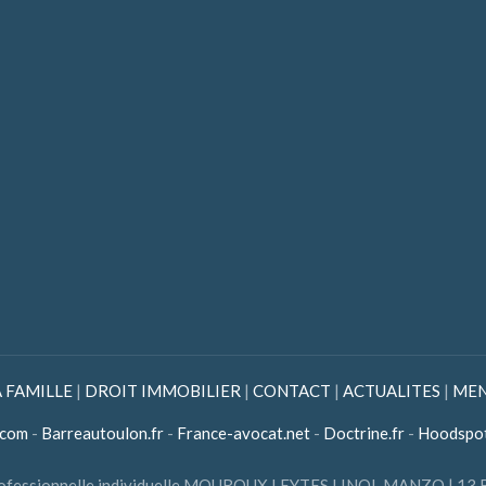
A FAMILLE
|
DROIT IMMOBILIER
|
CONTACT
|
ACTUALITES
|
MEN
.com
-
Barreautoulon.fr
-
France-avocat.net
-
Doctrine.fr
-
Hoodspo
é professionnelle individuelle MOUROUX LEYTES LINOL MANZO | 13