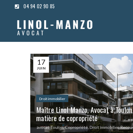
04 94 02 90 85
17
JUIN
Droit immobilier
Maître Linol Manzo, Avocat à Toulo
matière de copropriété
avocat Toulon
,
Copropriété
,
Droit immobilier
,
Recouv