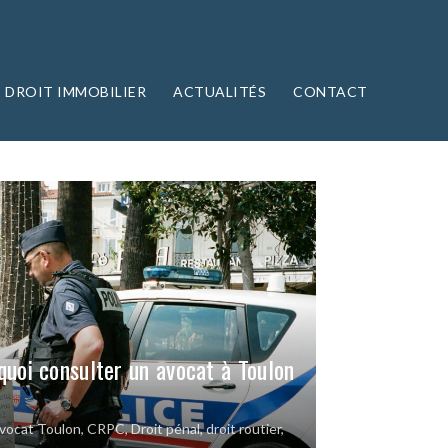
DROIT IMMOBILIER
ACTUALITÉS
CONTACT
quoi consulter un avocat à Toulon
vocat Toulon
,
CRPC
,
Droit pénal
,
droit routier
,