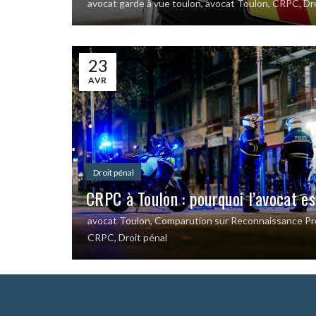
avocat garde à vue toulon
,
avocat Toulon
,
CRPC
,
Dr
23
AVR
Droit pénal
CRPC à Toulon : pourquoi l’avocat es
avocat Toulon
,
Comparution sur Reconnaissance Pré
CRPC
,
Droit pénal