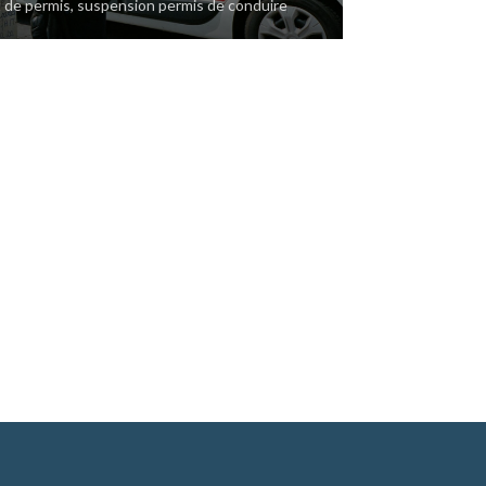
t de permis
,
suspension permis de conduire