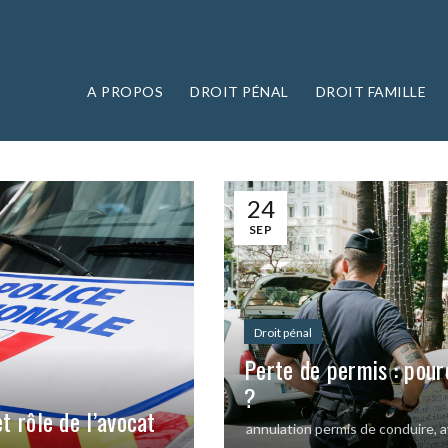
A PROPOS
DROIT PÉNAL
DROIT FAMILLE
24
SEP
Droit pénal
Perte de permis : pour
?
et rôle de l’avocat
annulation permis de conduire
,
a