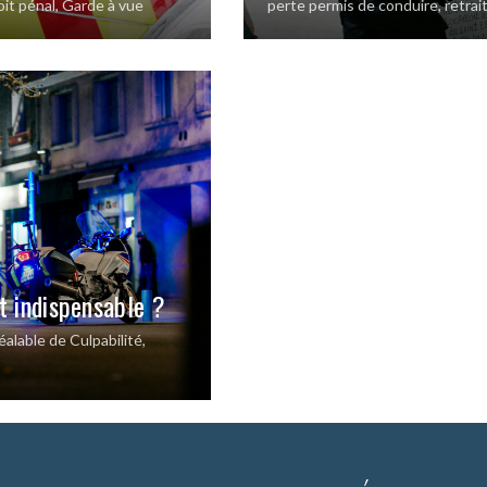
oit pénal
,
Garde à vue
perte permis de conduire
,
retrai
t indispensable ?
alable de Culpabilité
,