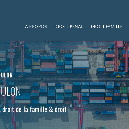
A PROPOS
DROIT PÉNAL
DROIT FAMILLE
OULON
OULON
 droit de la famille & droit