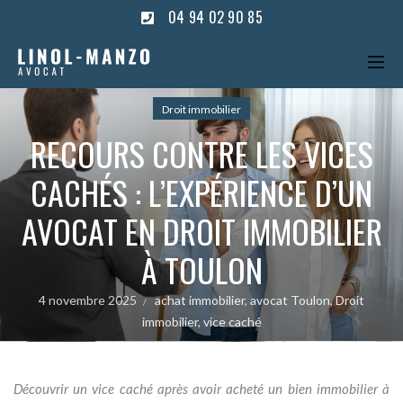
04 94 02 90 85
Droit immobilier
RECOURS CONTRE LES VICES
CACHÉS : L’EXPÉRIENCE D’UN
AVOCAT EN DROIT IMMOBILIER
À TOULON
4 novembre 2025
achat immobilier
,
avocat Toulon
,
Droit
immobilier
,
vice caché
Découvrir un vice caché après avoir acheté un bien immobilier à